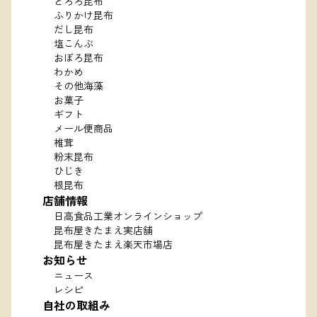
とろろ昆布
ふりかけ昆布
だし昆布
塩こんぶ
おぼろ昆布
わかめ
その他海藻
お菓子
ギフト
メール便商品
椎茸
粉末昆布
ひじき
根昆布
店舗情報
日高食品工業オンラインショップ
昆布屋きたまえ実店舗
昆布屋きたまえ楽天市場店
お知らせ
ニュース
レシピ
自社の取組み