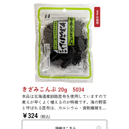
きざみ昆布
きざみこんぶ 20g 5034
本品は北海道産釧路昆布を使用していますので
煮えが早くよく増えるのが特徴です。海の野菜
と呼ばれる昆布は、カルシウム・食物繊維を豊
¥
324
富に含みます。ジャガイモやカボチャと煮付け
(税込)
たり、ひじきのように野菜等と一緒に油で炒め
たりと様々な用途でご利用いただけます。
詳細はこちら