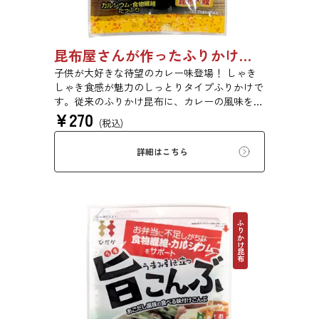
昆布屋さんが作ったふりかけ昆布和風だしカレー 30g 単品 5袋セット 20袋セット 6988
子供が大好きな待望のカレー味登場！ しゃき
しゃき食感が魅力のしっとりタイプふりかけで
す。従来のふりかけ昆布に、カレーの風味を加
¥
270
えました。さらに、鰹といった他の和風だし原
(税込)
料も加え、だしカレー風に仕上げました。昆布
の旨味とカレーの風味が相性抜群です。
詳細はこちら
ふりかけ昆布