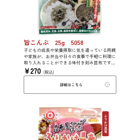
旨こんぶ 25g 5058
子どもの成長や栄養摂取に気を遣っている両親
や家族が、お弁当や日々の食事で手軽に料理に
取り入れることができる味付き刻み昆布です。
¥
270
程良い塩味と旨味のバランスを追求しました。
(税込)
塩味を抑えながら、旨味を引き立てる「あごだ
し風味」で満足感を実現しました。
詳細はこちら
ふりかけ昆布