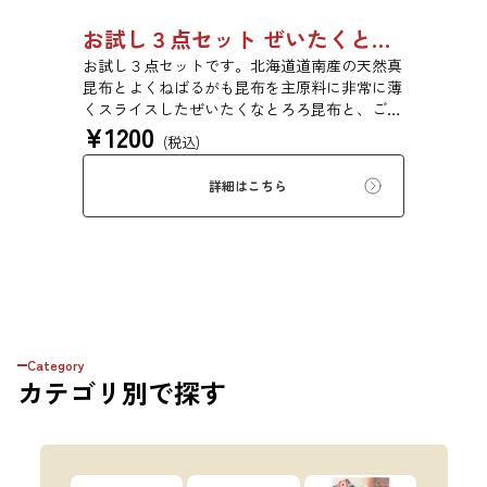
お試し３点セット ぜいたくとろろ昆布、塩こんぶ、ふりかけ昆布 （送料込 メール便でお届け）
お試し３点セットです。北海道道南産の天然真
昆布とよくねばるがも昆布を主原料に非常に薄
くスライスしたぜいたくなとろろ昆布と、ご飯
¥
1200
にかけておいしいふりかけ昆布、お弁当やおに
(税込)
ぎりに大活躍、化学調味料不使用の自然派塩昆
布と厳選された商品を揃えました。日高食品が
詳細はこちら
おすすめする昆布を是非お試しください！
Category
カテゴリ
別で探す