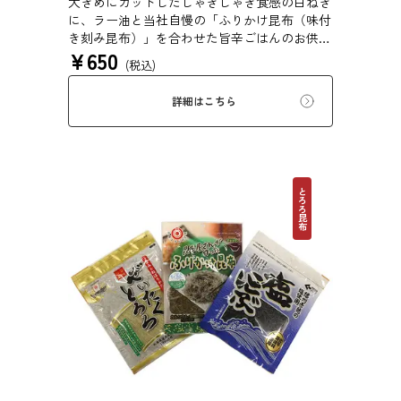
大きめにカットしたしゃきしゃき食感の白ねぎ
に、ラー油と当社自慢の「ふりかけ昆布（味付
き刻み昆布）」を合わせた旨辛ごはんのお供で
¥
650
す。白ごはんの他、冷奴や焼き肉、炒め物にも
(税込)
幅広く活用できます。
詳細はこちら
とろろ昆布