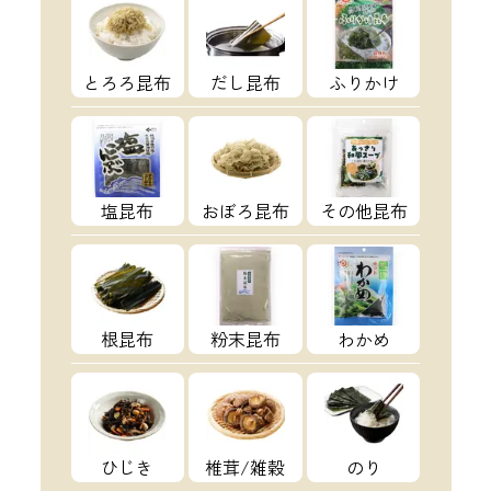
とろろ昆布
だし昆布
ふりかけ
塩昆布
おぼろ昆布
その他昆布
根昆布
粉末昆布
わかめ
ひじき
椎茸/雑穀
のり