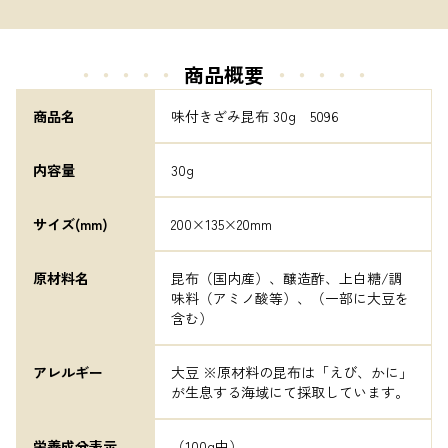
・・・・・
商品概要
・・・・・
商品名
味付きざみ昆布 30g　5096
内容量
30g
サイズ(mm)
200×135×20mm
原材料名
昆布（国内産）、醸造酢、上白糖/調
味料（アミノ酸等）、（一部に大豆を
含む）
アレルギー
大豆 ※原材料の昆布は「えび、かに」
が生息する海域にて採取しています。
栄養成分表示
（100g中）
