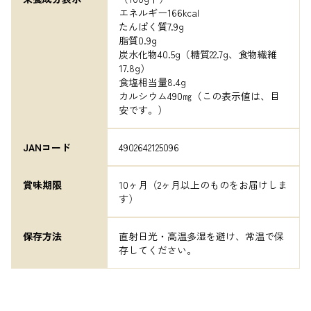
エネルギー166kcal

たんぱく質7.9g

脂質0.9g

炭水化物40.5g（糖質22.7g、食物繊維
17.8g）

食塩相当量8.4g

カルシウム490㎎（この表示値は、目
安です。）
JANコード
4902642125096
賞味期限
10ヶ月（2ヶ月以上のものをお届けしま
す）
保存方法
直射日光・高温多湿を避け、常温で保
存してください。