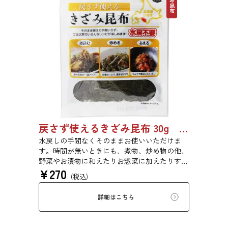
きざみ昆布
戻さず使えるきざみ昆布 30g 5027
水戻しの手間なくそのままお使いいただけま
す。時間が無いときにも、煮物、炒め物の他、
野菜やお漬物に和えたりお惣菜に加えたりする
¥
270
だけで一品が出来上がります。【第19回ファス
(税込)
トフィッシュ選定商品】※本商品は酢を使用し
て昆布をやわらかく加工しておりますので、酢
詳細はこちら
の酸味が苦手な方はご注意してお召し上がりく
ださい。