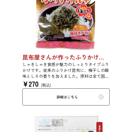
昆布屋さんが作ったふりかけ昆布梅しそ 25g 単品 5袋セット 20袋セット 6834
しゃきしゃき食感が魅力のしっとりタイプふり
かけです。従来のふりかけ昆布に、梅干しの酸
味としその香りを加えました。原料は全て国内
¥
270
産を使用し、梅は和歌山県紀州産を使用してい
(税込)
ます。梅干しらしい味と風味にこだわりまし
た。
詳細はこちら