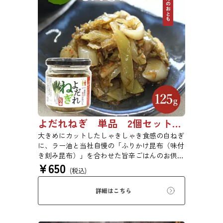
ごはんのおとも
よだれねぎ 単品 2個セット 3個セット 4個セット 0655
大きめにカットしたしゃきしゃき食感の白ねぎ
に、ラー油と当社自慢の「ふりかけ昆布（味付
き刻み昆布）」を合わせた旨辛ごはんのお供で
¥
650
す。白ごはんの他、冷奴や焼き肉、炒め物にも
(税込)
幅広く活用できます。
詳細はこちら