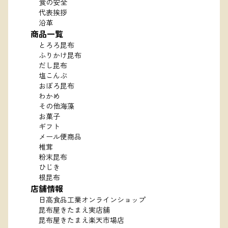
食の安全
代表挨拶
沿革
商品一覧
とろろ昆布
ふりかけ昆布
だし昆布
塩こんぶ
おぼろ昆布
わかめ
その他海藻
お菓子
ギフト
メール便商品
椎茸
粉末昆布
ひじき
根昆布
店舗情報
日高食品工業オンラインショップ
昆布屋きたまえ実店舗
昆布屋きたまえ楽天市場店