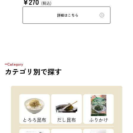
¥
270
えました。さらに、鰹といった他の和風だし原
(税込)
料も加え、だしカレー風に仕上げました。昆布
の旨味とカレーの風味が相性抜群です。
詳細はこちら
Category
カテゴリ
別で探す
とろろ昆布
だし昆布
ふりかけ