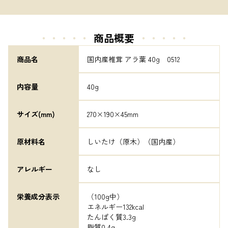
・・・・・
商品概要
・・・・・
商品名
国内産椎茸 アラ葉 40g　0512
内容量
40g
サイズ(mm)
270×190×45mm
原材料名
しいたけ（原木）（国内産）
アレルギー
なし
栄養成分表示
（100g中）

エネルギー132kcal

たんぱく質3.3g

脂質0.4g
