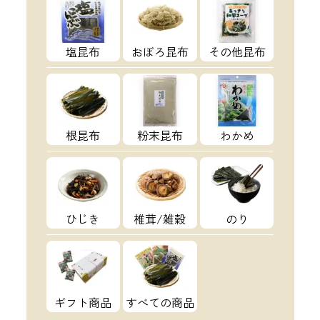
塩昆布
おぼろ昆布
その他昆布
根昆布
粉末昆布
わかめ
ひじき
椎茸/雑穀
のり
ギフト商品
すべての商品