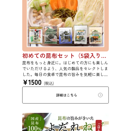
初めての昆布セット（5袋入り）【初回購入は20％OFF】
昆布をもっと身近に。はじめての方にも楽しん
でいただけるよう、人気の製品をセレクトしま
した。毎日の食卓で昆布の旨みを気軽に楽しめ
¥
1500
る、バラエティ豊かなセットです。ご自宅用は
(税込)
もちろん、ちょっとしたご挨拶や贈り物にもど
うぞ。 ※本商品はギフト仕様の化粧箱ではな
詳細はこちら
く、簡易ダンボール梱包でのお届けとなりま
す。贈答用をご希望の方は、あらかじめご留意
ください。【初回購入20％OFFクーポンコー
ド：X4VJE7KBJ8CP】