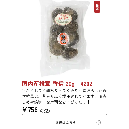
椎茸
国内産椎茸 香信 20g 4202
平たく形良く歯触りも良く香りも素晴らしい香
信椎茸は、昔から広く愛用されています。お煮
しめや鍋物、お寿司などにぴったり！
¥
756
(税込)
詳細はこちら