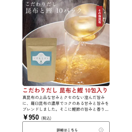
その他昆布
こだわりだし 昆布と鰹 10包入り
真昆布の上品な甘みとクセのない澄んだ旨み
に、羅臼昆布の濃厚でコクのある甘みと旨みを
ブレンドしました。そこに鰹節の旨みと香りを
¥
950
合わせ、さらに深い味わいのおだしに仕上げま
(税込)
した。素材そのままの味と香りをお楽しみくだ
さい。鍋物、煮物、汁物、炊き込みご飯などに
詳細はこちら