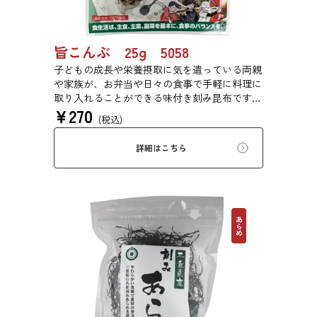
旨こんぶ 25g 5058
子どもの成長や栄養摂取に気を遣っている両親
や家族が、お弁当や日々の食事で手軽に料理に
取り入れることができる味付き刻み昆布です。
¥
270
程良い塩味と旨味のバランスを追求しました。
(税込)
塩味を抑えながら、旨味を引き立てる「あごだ
し風味」で満足感を実現しました。
詳細はこちら
あらめ