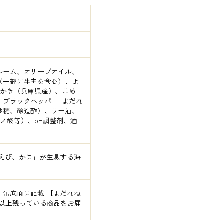
ルーム、オリーブオイル、
（一部に牛肉を含む）、よ
：かき（兵庫県産）、こめ
ブラックペッパー  よだれ
砂糖、醸造酢）、ラー油、
ノ酸等）、pH調整剤、酒
えび、かに」が生息する海
缶底面に記載 【よだれね
月以上残っている商品をお届