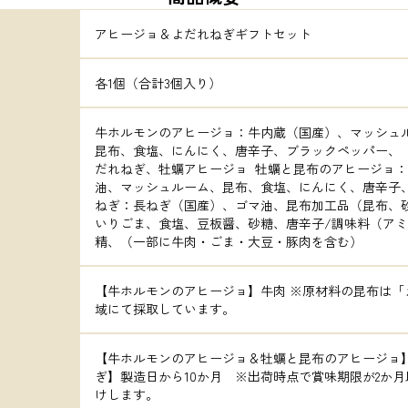
アヒージョ＆よだれねぎギフトセット
各1個（合計3個入り）
牛ホルモンのアヒージョ：牛内蔵（国産）、マッシュ
昆布、食塩、にんにく、唐辛子、ブラックペッパー、
だれねぎ、牡蠣アヒージョ  牡蠣と昆布のアヒージョ
油、マッシュルーム、昆布、食塩、にんにく、唐辛子、
ねぎ：長ねぎ（国産）、ゴマ油、昆布加工品（昆布、
いりごま、食塩、豆板醤、砂糖、唐辛子/調味料（アミ
精、（一部に牛肉・ごま・大豆・豚肉を含む）
【牛ホルモンのアヒージョ】牛肉 ※原材料の昆布は「
域にて採取しています。
【牛ホルモンのアヒージョ＆牡蠣と昆布のアヒージョ】
ぎ】製造日から10か月　※出荷時点で賞味期限が2か
けします。