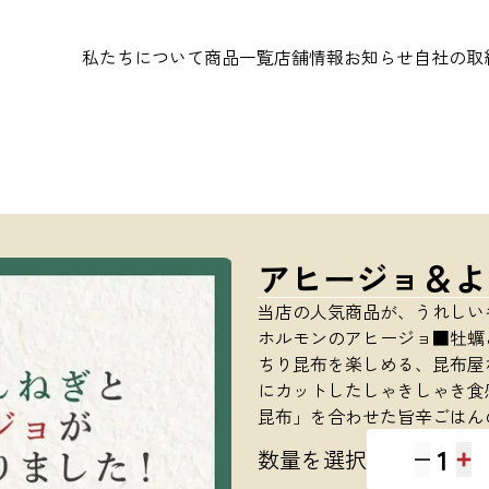
私たちについて
商品一覧
店舗情報
お知らせ
自社の取
アヒージョ＆よ
当店の人気商品が、うれしい
ホルモンのアヒージョ■牡蠣
ちり昆布を楽しめる、昆布屋
にカットしたしゃきしゃき食
昆布」を合わせた旨辛ごはん
1
数量を選択