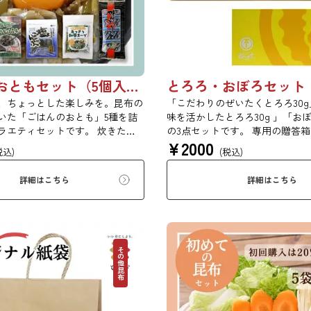
ごはんのおともセット（5個入り）【初回購入は20％OFF】
とろろ・おぼろセット
、ちょっとした楽しみを。昆布の
「こだわりのぜいたくとろろ30
いた「ごはんのおとも」5種を詰
味を活かしたとろろ30g 」「おぼ
ラエティセットです。 炊きたて
の3点セットです。 専用の贈答
¥
2000
るだけ、お弁当に添えるだけで、
けします。 お祝い事、引き出物
税込)
(税込)
さが広がります。ご自宅用にはも
中元、お歳暮、母の日、父の日
っとした贈り物にもおすすめで
ントの贈り物にご利用いただけ
詳細はこちら
詳細はこちら
品はギフト仕様の化粧箱ではな
ボール梱包でのお届けとなりま
ご希望の方は、あらかじめご留意
初回購入20％OFFクーポンコー
SSYPZ】
その他昆布