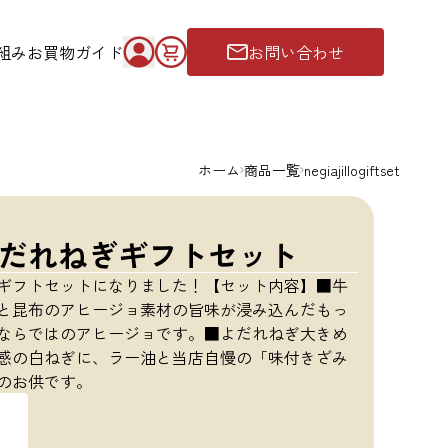
組み
お買物ガイド
お問い合わせ
ホーム
商品一覧
negiajillogiftset
だれねぎギフトセット
ギフトセットになりました！【セット内容】■牛
と昆布のアヒージョ素材の旨味が浸み込んだもっ
ならではのアヒージョです。■よだれねぎ大きめ
感の白ねぎに、ラー油と当店自慢の「味付きざみ
のお供です。