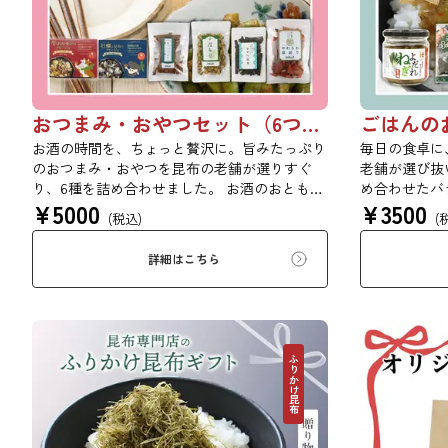
おつまみ・おやつセット（6つ入り）【初回購入は20％OFF】
お酒の時間を、ちょっと贅沢に。旨みたっぷり
毎日の食卓に
のおつまみ・おやつを昆布の老舗が選りすぐ
老舗が選び抜
り、6種を詰め合わせました。 お酒のおともに
め合わせたバ
¥
5000
¥
3500
はもちろん、日常のおやつや気軽な手土産にも
ごはんにのせ
(税込)
(
ぴったりのセットです。 ※本商品はギフト仕
手軽に美味し
様の化粧箱ではなく、簡易ダンボール梱包での
ちろん、ちょ
詳細はこちら
お届けとなります。贈答用をご希望の方は、あ
す。 ※本商
らかじめご留意ください。【初回購入20％OFF
く、簡易ダン
クーポンコード：182P0ZWMR6P4】
す。贈答用を
ください。 【
ド：08WJ6F0
ふりかけ昆布