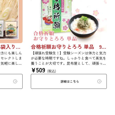
初めての昆布セット（5袋入り）【初回購入は20％OFF】
合格祈願お守りとろろ 単品 9639
の方にも楽しん
【頑張れ受験生！】受験シーズンは体力と気力
をセレクトしま
が必要な時期ですね。しっかりと食べて英気を
を気軽に楽しめ
養うことが大切です。昆布屋として、頑張って
¥
509
す。ご自宅用は
いる受験生を「食」の面から応援できないか？
(税込)
や贈り物にもど
そんな想いから、この「合格祈願お守りとろ
化粧箱ではな
ろ」は誕生しました。 【とろろ昆布の粘りで
詳細はこちら
届けとなりま
「粘り勝ち」！】受験生の方への贈り物にもぴ
らかじめご留意
ったりの桜咲くめでたいパッケージ仕様となり
クーポンコー
ます。見て楽しい、食べておいしい。贈ってめ
でたい。合格祈願昆布を是非どうぞ。