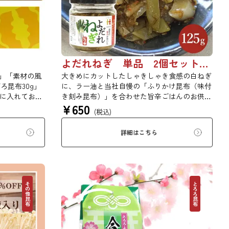
よだれねぎ 単品 2個セット 3個セット 4個セット 0655
g」「素材の風
大きめにカットしたしゃきしゃき食感の白ねぎ
ろ昆布30g」
に、ラー油と当社自慢の「ふりかけ昆布（味付
箱に入れてお届
き刻み昆布）」を合わせた旨辛ごはんのお供で
¥
650
、お年賀、お
す。白ごはんの他、冷奴や焼き肉、炒め物にも
(税込)
など様々なイベ
幅広く活用できます。
ます。
詳細はこちら
その他昆布
とろろ昆布