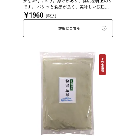
かな味付けのり。厚みがあり、幅広な特上のり
です。 パリッと食感が良く、美味しい辰巳屋
¥
1960
味付のりを是非一度お試しください！ のりは
(税込)
たんぱく質含量が高いので、「海の大豆」と呼
ばれています。これに加えてビタミン・ミネラ
詳細はこちら
ル・食物繊維・Bカロチンなどにも富み「海の
緑黄色野菜」と呼ばれる海藻食品です。
その他海藻