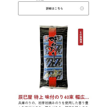
ん。（北海道産昆布100％を粉末状にしており
ます）
詳細はこちら
その他海藻
辰巳屋 特上 味付のり40束 幅広 (8切5枚) 1005
兵庫のりの、初芽初摘みのりを使用した香り豊