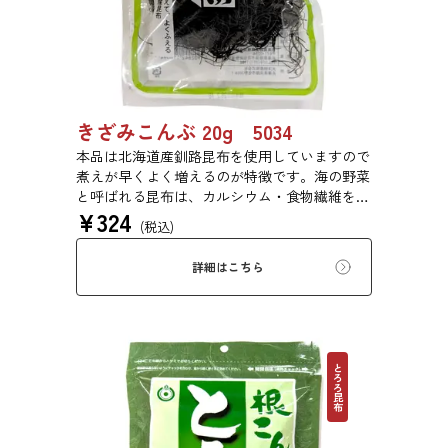
きざみこんぶ 20g 5034
本品は北海道産釧路昆布を使用していますので
煮えが早くよく増えるのが特徴です。海の野菜
と呼ばれる昆布は、カルシウム・食物繊維を豊
¥
324
富に含みます。ジャガイモやカボチャと煮付け
(税込)
たり、ひじきのように野菜等と一緒に油で炒め
たりと様々な用途でご利用いただけます。
詳細はこちら
とろろ昆布