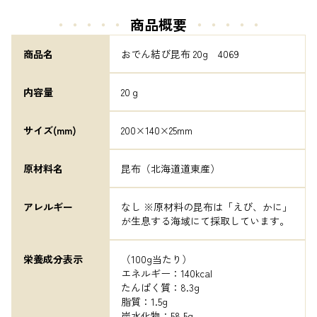
・・・・・
商品概要
・・・・・
商品名
おでん結び昆布 20g　4069
内容量
20ｇ
サイズ(mm)
200×140×25mm
原材料名
昆布（北海道道東産）
アレルギー
なし ※原材料の昆布は「えび、かに」
が生息する海域にて採取しています。
栄養成分表示
（100g当たり）

エネルギー：140kcal

たんぱく質：8.3g

脂質：1.5g

炭水化物：58.5g
