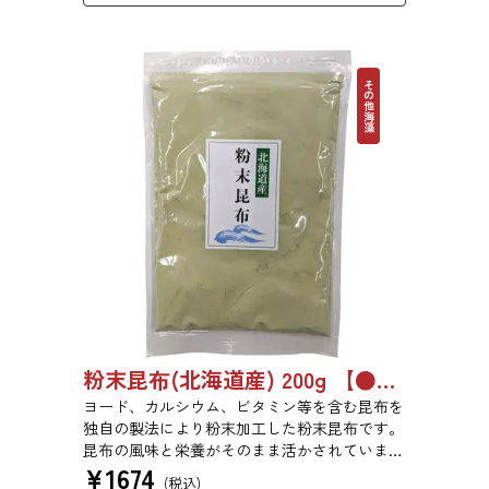
その他海藻
粉末昆布(北海道産) 200g 【●受注生産品】6742
ヨード、カルシウム、ビタミン等を含む昆布を
独自の製法により粉末加工した粉末昆布です。
昆布の風味と栄養がそのまま活かされていま
¥
1674
す。添加物、保存料は一切使用しておりませ
(税込)