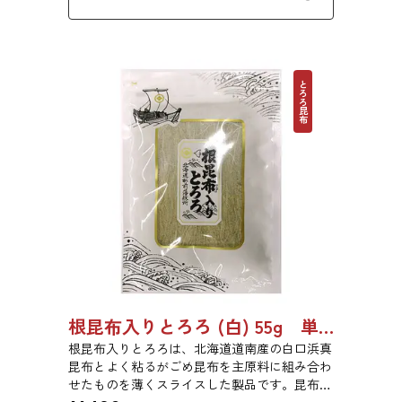
とろろ昆布
根昆布入りとろろ (白) 55g 単品 5袋 20袋 3429
根昆布入りとろろは、北海道道南産の白口浜真
昆布とよく粘るがごめ昆布を主原料に組み合わ
せたものを薄くスライスした製品です。昆布本