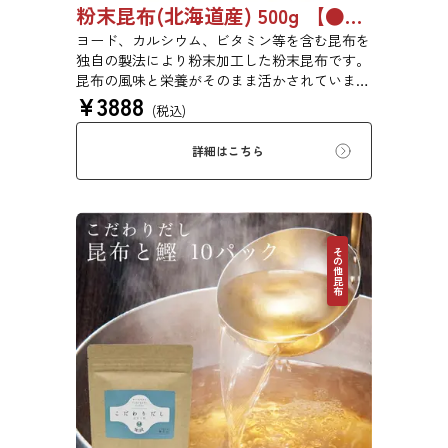
粉末昆布(北海道産) 500g 【●受注生産品】6759
ヨード、カルシウム、ビタミン等を含む昆布を
独自の製法により粉末加工した粉末昆布です。
昆布の風味と栄養がそのまま活かされていま
¥
3888
す。添加物、保存料は一切使用しておりませ
(税込)
ん。（北海道産昆布100％を粉末状にしており
ます）
詳細はこちら
その他昆布