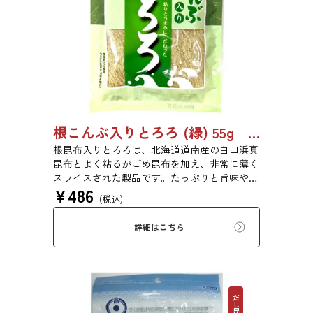
根こんぶ入りとろろ (緑) 55g 単品 5袋セット 20袋セット 3054
根昆布入りとろろは、北海道道南産の白口浜真
昆布とよく粘るがごめ昆布を加え、非常に薄く
スライスされた製品です。たっぷりと旨味や粘
¥
486
りがあり、昆布本来の風味を存分にご賞味いた
(税込)
だけます。現代の食生活にぜひ一日一度、お好
みの量をお召し上がりください。
詳細はこちら
だし昆布