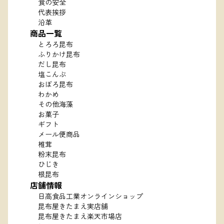
食の安全
代表挨拶
沿革
商品一覧
とろろ昆布
ふりかけ昆布
だし昆布
塩こんぶ
おぼろ昆布
わかめ
その他海藻
お菓子
ギフト
メール便商品
椎茸
粉末昆布
ひじき
根昆布
店舗情報
日高食品工業オンラインショップ
昆布屋きたまえ実店舗
昆布屋きたまえ楽天市場店