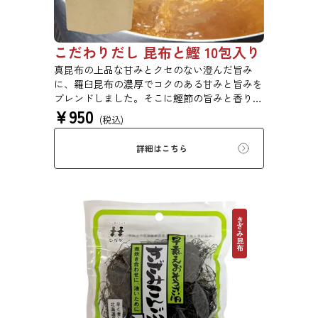
こだわりだし 昆布と鰹 10包入り
真昆布の上品な甘みとクセのない澄んだ旨み
に、羅臼昆布の濃厚でコクのある甘みと旨みを
ブレンドしました。そこに鰹節の旨みと香りを
¥
950
合わせ、さらに深い味わいのおだしに仕上げま
(税込)
した。素材そのままの味と香りをお楽しみくだ
さい。鍋物、煮物、汁物、炊き込みご飯などに
詳細はこちら
おすすめです。
きざみ昆布