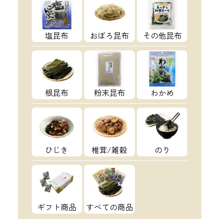
塩昆布
おぼろ昆布
その他昆布
根昆布
粉末昆布
わかめ
ひじき
椎茸/雑穀
のり
ギフト商品
すべての商品