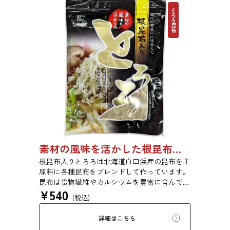
とろろ昆布
素材の風味を活かした根昆布入りとろろ 65g 単品 5袋セット 20袋セット 1736
根昆布入りとろろは北海道白口浜産の昆布を主
原料に各種昆布をブレンドして作っています。
昆布は食物繊維やカルシウムを豊富に含んでい
¥
540
ます。薄くふんわりと削っており、ご飯やお吸
(税込)
い物、うどんに入れて美味しく召し上がれま
す。お口の中でとろーり、つるっと広がる根昆
詳細はこちら
布入りとろろを是非ご賞味ください。