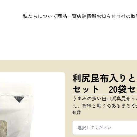
私たちについて
商品一覧
店舗情報
お知らせ
自社の取
利尻昆布入りとろ
セット 20袋セ
うまみの多い白口浜真昆布と
え、旨味と粘りのあるまろや
個数
選択してください