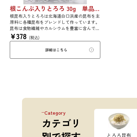
根こんぶ入りとろろ 30g 単品 5袋セット 20袋セット 1877
根昆布入りとろろは北海道白口浜産の昆布を主
原料に各種昆布をブレンドして作っています。
昆布は食物繊維やカルシウムを豊富に含んでい
¥
378
ます。薄くふんわりと削っており、ご飯やお吸
(税込)
い物、うどんに入れて美味しく召し上がれま
す。お口の中でとろーり、つるっと広がる根昆
詳細はこちら
布入りとろろを是非ご賞味ください。
Category
カテゴリ
別で探す
とろろ昆布