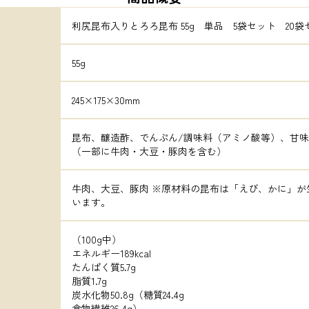
利尻昆布入りとろろ昆布 55g　単品　5袋セット　20袋セ
55g
245×175×30mm
昆布、醸造酢、でんぷん/調味料（アミノ酸等）、甘
（一部に牛肉・大豆・豚肉を含む）
牛肉、大豆、豚肉 ※原材料の昆布は「えび、かに」が
います。
（100g中）

エネルギー189kcal

たんぱく質5.7g

脂質1.7g

炭水化物50.8g（糖質24.4g

食物繊維26.4g）
