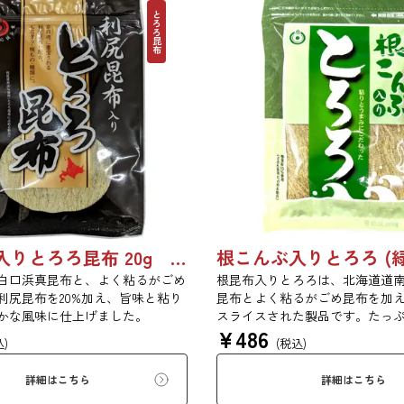
とろろ昆布
利尻昆布入りとろろ昆布 20g 3436
白口浜真昆布と、よく粘るがごめ
根昆布入りとろろは、北海道道
利尻昆布を20%加え、旨味と粘り
昆布とよく粘るがごめ昆布を加
かな風味に仕上げました。
スライスされた製品です。たっ
¥
486
りがあり、昆布本来の風味を存
込)
(税込)
だけます。現代の食生活にぜひ
みの量をお召し上がりください
詳細はこちら
詳細はこちら