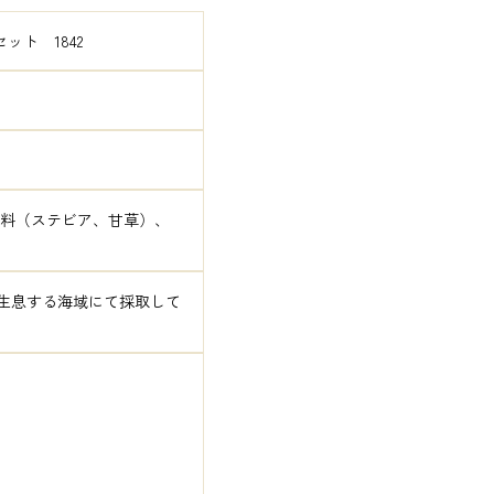
ット　1842
味料（ステビア、甘草）、
生息する海域にて採取して