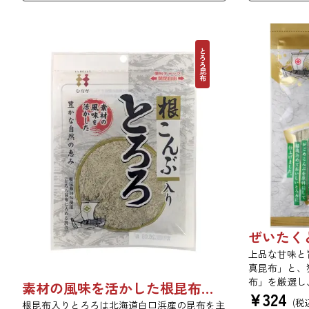
とろろ昆布
上品な甘味と
真昆布」と、
布」を厳選し
素材の風味を活かした根昆布入りとろろ 23g 単品 5袋セット 20袋セット 3481
¥
324
ぜいたくな味
(税
根昆布入りとろろは北海道白口浜産の昆布を主