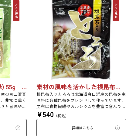
とろろ昆布
とろろ昆布
根こんぶ入りとろろ (緑) 55g 単品 5袋セット 20袋セット 3054
素材の風味を活かした根昆布入りとろろ 65g 単品 5袋セット 20袋セット 1736
南産の白口浜真
根昆布入りとろろは北海道白口浜産の昆布を主
え、非常に薄く
原料に各種昆布をブレンドして作っています。
ぷりと旨味や粘
昆布は食物繊維やカルシウムを豊富に含んでい
¥
540
分にご賞味いた
ます。薄くふんわりと削っており、ご飯やお吸
(税込)
一日一度、お好
い物、うどんに入れて美味しく召し上がれま
。
す。お口の中でとろーり、つるっと広がる根昆
詳細はこちら
布入りとろろを是非ご賞味ください。