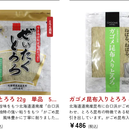
とろろ昆布
ぜいたくとろろ 22g 単品 5袋セット 20袋セット 1743
旨味をもつ北海道道南産「白口浜
北海道道南産昆布に白口浜がご
独特の強い粘りをもつ「がごめ昆
わせ、とろろ昆布の特徴である
、風味豊かに丁寧に削りました。
引き出しています。がごめ昆布
¥
486
を、思う存分にご堪能ください。
りと旨味をぜひご賞味ください
込)
(税込)