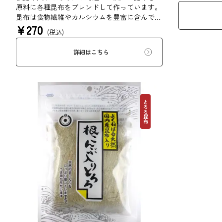
原料に各種昆布をブレンドして作っています。
昆布は食物繊維やカルシウムを豊富に含んでい
¥
270
ます。薄くふんわりと削っており、ご飯やお吸
(税込)
い物、うどんに入れて美味しく召し上がれま
す。お口の中でとろーり、つるっと広がる根昆
詳細はこちら
布入りとろろを是非ご賞味ください。
とろろ昆布