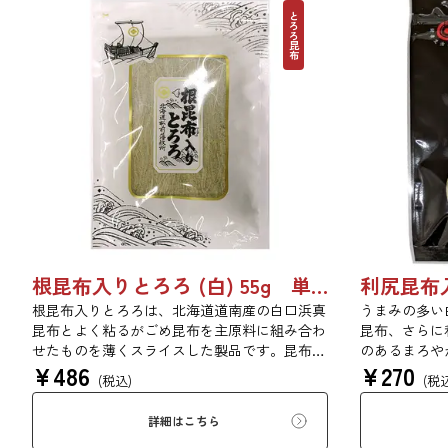
とろろ昆布
根昆布入りとろろ (白) 55g 単品 5袋 20袋 3429
根昆布入りとろろは、北海道道南産の白口浜真
うまみの多い
昆布とよく粘るがごめ昆布を主原料に組み合わ
昆布、さらに
せたものを薄くスライスした製品です。昆布本
のあるまろや
¥
486
¥
270
来の風味を存分にご賞味ください。
(税込)
(税
詳細はこちら