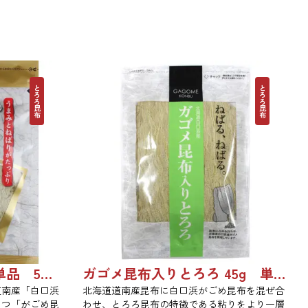
とろろ昆布
とろろ昆布
ぜいたくとろろ 22g 単品 5袋セット 20袋セット 1743
ガゴメ昆布入りとろろ 45g 単品 5袋セット 20袋セット 1774
道南産「白口浜
北海道道南産昆布に白口浜がごめ昆布を混ぜ合
もつ「がごめ昆
わせ、とろろ昆布の特徴である粘りをより一層