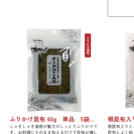
す。お口の中
布入りとろろ
ふりかけ昆布
ふりかけ昆布 60g 単品 5袋セット 20袋セット 5102
しゃきしゃき食感が魅力のしっとりふりかけで
根昆布入りと
す。お料理にそのまま加えるだけで旨味が増し
昆布とよく粘