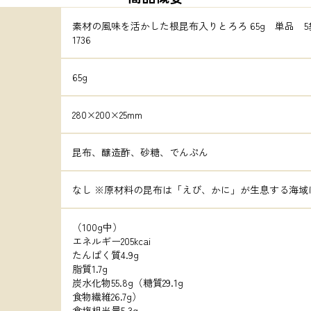
素材の風味を活かした根昆布入りとろろ 65g　単品　5
1736
65g
280×200×25mm
昆布、醸造酢、砂糖、でんぷん
なし ※原材料の昆布は「えび、かに」が生息する海域
（100g中）

エネルギー205kcai

たんぱく質4.9g

脂質1.7g

炭水化物55.8g（糖質29.1g

食物繊維26.7g）

食塩相当量5.3g
