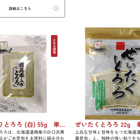
でとろーり、つるっと広がる根昆
詳細はこちら
を是非ご賞味ください。
とろろ昆布
根昆布入りとろろ (白) 55g 単品 5袋 20袋 3429
ろろは、北海道道南産の白口浜真
上品な甘味と旨味をもつ北海道
るがごめ昆布を主原料に組み合わ
真昆布」と、独特の強い粘りを