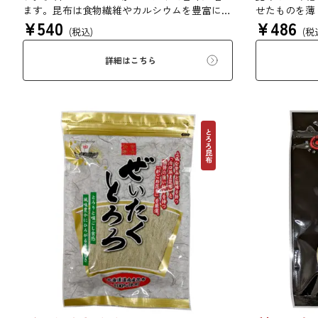
ます。昆布は食物繊維やカルシウムを豊富に含
せたものを薄
¥
540
¥
486
んでいるため、バランスのとれた食生活のため
来の風味を存
(税込)
(税
にお使いいただけます。また、本商品は第20回
ファストフィッシュ選定商品です。
詳細はこちら
とろろ昆布