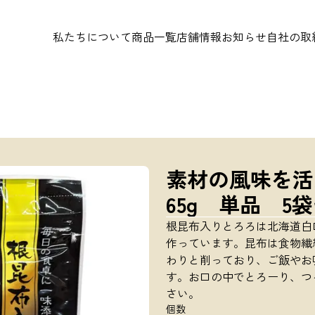
私たちについて
商品一覧
店舗情報
お知らせ
自社の取
素材の風味を活
65g 単品 5袋
根昆布入りとろろは北海道白
作っています。昆布は食物繊
わりと削っており、ご飯やお
す。お口の中でとろーり、つ
さい。
個数