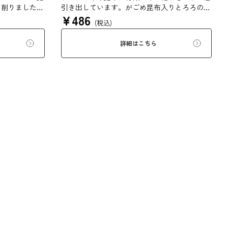
に削りました。
引き出しています。がごめ昆布入りとろろの粘
¥
486
堪能ください。
りと旨味をぜひご賞味ください。
(税込)
詳細はこちら