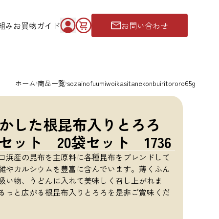
組み
お買物ガイド
お問い合わせ
ホーム
商品一覧
sozainofuumiwoikasitanekonbuiritororo65g
かした根昆布入りとろろ
セット 20袋セット 1736
口浜産の昆布を主原料に各種昆布をブレンドして
維やカルシウムを豊富に含んでいます。薄くふん
吸い物、うどんに入れて美味しく召し上がれま
るっと広がる根昆布入りとろろを是非ご賞味くだ