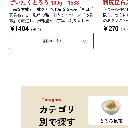
ぜいたくとろろ 100g 1938
上品な甘味と旨味をもつ北海道道南産「白口浜
うまみの多い
真昆布」と、独特の強い粘りをもつ「がごめ昆
昆布、さらに
布」を厳選し、風味豊かに丁寧に削りました。
のあるまろや
¥
1404
¥
270
ぜいたくな味を、思う存分にご堪能ください。
(税込)
(税
詳細はこちら
Category
カテゴリ
別で探す
とろろ昆布