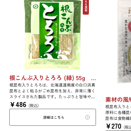
とろろ昆布
根こんぶ入りとろろ (緑) 55g 単品 5袋セット 20袋セット 3054
根昆布入りとろろは、北海道道南産の白口浜真
昆布とよく粘るがごめ昆布を加え、非常に薄く
スライスされた製品です。たっぷりと旨味や粘
¥
486
りがあり、昆布本来の風味を存分にご賞味いた
(税込)
根昆布入りと
だけます。現代の食生活にぜひ一日一度、お好
原料に各種昆
みの量をお召し上がりください。
詳細はこちら
昆布は食物繊
¥
270
ます。薄くふ
(税
い物、うどん