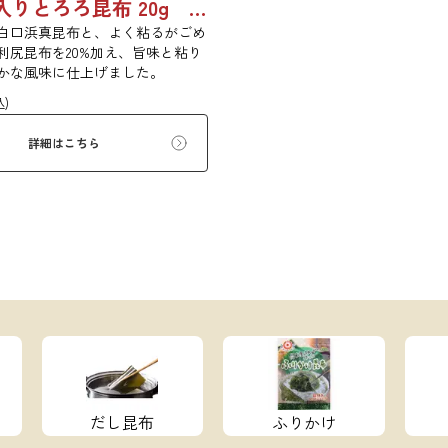
利尻昆布入りとろろ昆布 20g 3436
白口浜真昆布と、よく粘るがごめ
利尻昆布を20%加え、旨味と粘り
かな風味に仕上げました。
込)
詳細はこちら
だし昆布
ふりかけ