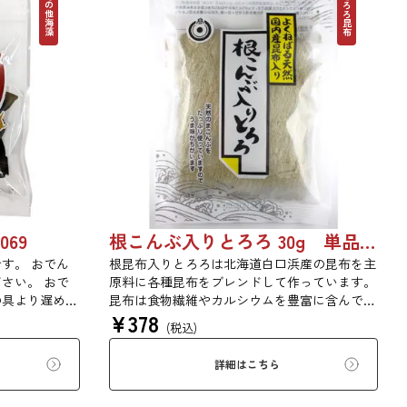
その他海藻
とろろ昆布
069
根こんぶ入りとろろ 30g 単品 5袋セット 20袋セット 1877
す。 おでん
根昆布入りとろろは北海道白口浜産の昆布を主
さい。 おで
原料に各種昆布をブレンドして作っています。
の具より遅めに
昆布は食物繊維やカルシウムを豊富に含んでい
¥
378
ます。薄くふんわりと削っており、ご飯やお吸
(税込)
い物、うどんに入れて美味しく召し上がれま
す。お口の中でとろーり、つるっと広がる根昆
詳細はこちら
布入りとろろを是非ご賞味ください。