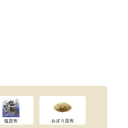
塩昆布
おぼろ昆布