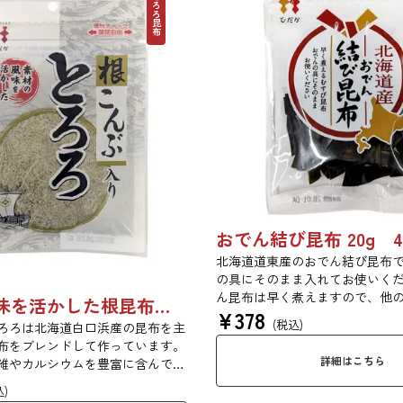
とろろ昆布
おでん結び昆布 20g 4
北海道道東産のおでん結び昆布で
の具にそのまま入れてお使いくだ
ん昆布は早く煮えますので、他
素材の風味を活かした根昆布入りとろろ 23g 単品 5袋セット 20袋セット 3481
¥
378
入れるとうまく煮えます。
(税込)
ろろは北海道白口浜産の昆布を主
布をブレンドして作っています。
詳細はこちら
維やカルシウムを豊富に含んでい
んわりと削っており、ご飯やお吸
込)
に入れて美味しく召し上がれま