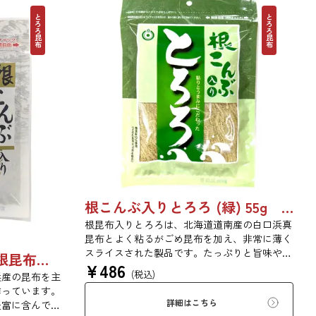
とろろ昆布
とろろ昆布
根こんぶ入りとろろ (緑) 55g 単品 5袋セット 20袋セット 3054
根昆布入りとろろは、北海道道南産の白口浜真
昆布とよく粘るがごめ昆布を加え、非常に薄く
スライスされた製品です。たっぷりと旨味や粘
素材の風味を活かした根昆布入りとろろ 23g 単品 5袋セット 20袋セット 3481
¥
486
りがあり、昆布本来の風味を存分にご賞味いた
(税込)
浜産の昆布を主
だけます。現代の食生活にぜひ一日一度、お好
作っています。
みの量をお召し上がりください。
詳細はこちら
豊富に含んでい