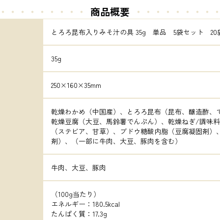
・・・・・・・・・
商品概要
・・・・・
・・・
とろろ昆布入りみそ汁の具 35g　単品　5袋セット　20
35g
250×160×35mm
乾燥わかめ（中国産）、とろろ昆布（昆布、醸造酢、
乾燥豆腐（大豆、馬鈴薯でんぷん）、乾燥ねぎ/調味
（ステビア、甘草）、ブドウ糖酸内脂（豆腐凝固剤）
剤）、（一部に牛肉、大豆、豚肉を含む）
牛肉、大豆、豚肉
（100g当たり）

エネルギー：180.5kcal

たんぱく質：17.3g
