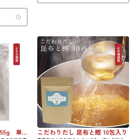
り、ご飯やお吸
召し上がれま
っと広がる根昆
さい。
とろろ昆布
その他昆布
根昆布入りとろろ (白) 55g 単品 5袋 20袋 3429
こだわりだし 昆布と鰹 10包入り