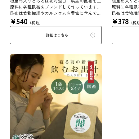
根昆布入りとろろは北海道白口浜産の昆布を主
根昆布入りと
原料に各種昆布をブレンドして作っています。
原料に各種昆
昆布は食物繊維やカルシウムを豊富に含んでい
昆布は食物繊
¥
540
¥
378
ます。薄くふんわりと削っており、ご飯やお吸
ます。薄くふ
(税込)
(税
い物、うどんに入れて美味しく召し上がれま
い物、うどん
す。お口の中でとろーり、つるっと広がる根昆
す。お口の中
詳細はこちら
布入りとろろを是非ご賞味ください。
布入りとろろ
その他昆布