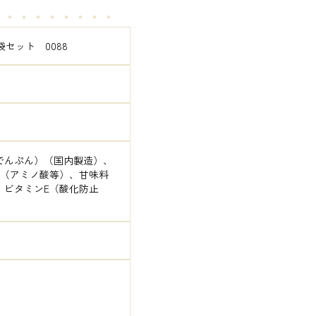
・・・・・・・・・
袋セット　0088
でんぷん）（国内製造）、
料（アミノ酸等）、甘味料
、ビタミンE（酸化防止