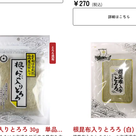
¥
270
ます。薄くふんわりと削ってお
ご希望の方は、あらかじめご留意
(税込)
い物、うどんに入れて美味しく
初回購入20％OFFクーポンコー
す。お口の中でとろーり、つる
BJ8CP】
詳細はこちら
布入りとろろを是非ご賞味くだ
とろろ昆布
根こんぶ入りとろろ 30g 単品 5袋セット 20袋セット 1877