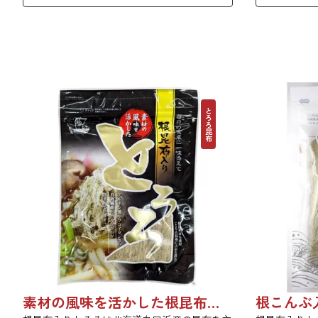
が合わさってクセになる美味しさです。
す。贈答用を
ください。【
ド：X4VJE7K
とろろ昆布
素材の風味を活かした根昆布入りとろろ 65g 単品 5袋セット 20袋セット 1736