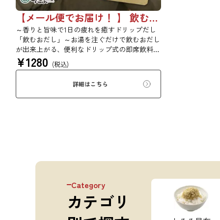
【メール便でお届け！ 】 飲むお出汁 3袋セット 10袋セット
～香りと旨味で1日の疲れを癒すドリップだし
「飲むおだし」～お湯を注ぐだけで飲むおだし
が出来上がる、便利なドリップ式の即席飲料で
¥
1280
す。温かいおだしの香りと旨味で、心と体がほ
(税込)
っこりします。疲れた日の夜に、1杯おだしを
飲んで、癒しの時間をお過ごしください。
詳細はこちら
Category
カテゴリ