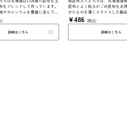
ろろは北海道白口浜産の昆布を主
根昆布入りとろろは、北海道道
布をブレンドして作っています。
昆布とよく粘るがごめ昆布を主
維やカルシウムを豊富に含んでい
せたものを薄くスライスした製
¥
486
んわりと削っており、ご飯やお吸
来の風味を存分にご賞味くださ
込)
(税込)
に入れて美味しく召し上がれま
でとろーり、つるっと広がる根昆
詳細はこちら
詳細はこちら
を是非ご賞味ください。