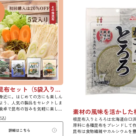
その他昆布
初めての昆布セット（5袋入り）【初回購入は20％OFF】
身近に。はじめての方にも楽しん
よう、人気の製品をセレクトしま
食卓で昆布の旨みを気軽に楽しめ
ィ豊かなセットです。ご自宅用は
税込)
根昆布入りとろろは北海道白口
ょっとしたご挨拶や贈り物にもど
原料に各種昆布をブレンドして
商品はギフト仕様の化粧箱ではな
詳細はこちら
昆布は食物繊維やカルシウムを
ボール梱包でのお届けとなりま