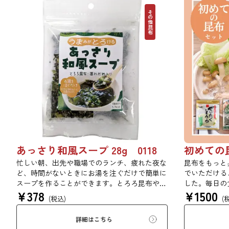
その他昆布
あっさり和風スープ 28g 0118
忙しい朝、出先や職場でのランチ、疲れた夜な
昆布をもっと
ど、時間がないときにお湯を注ぐだけで簡単に
でいただける
スープを作ることができます。とろろ昆布やわ
した。毎日の
¥
378
¥
1500
かめがたっぷり入っているため、毎日の食事で
る、バラエテ
(税込)
(
手軽に食物繊維やミネラルを摂ることができま
もちろん、ち
す。汁物を食べる習慣づけにも最適です。魚介
うぞ。 ※本
詳細はこちら
系の和風スープにとろろ昆布のうまみ・とろみ
く、簡易ダン