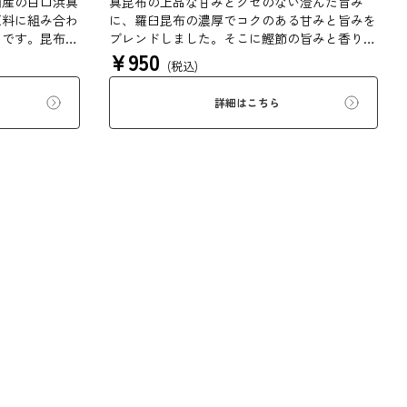
南産の白口浜真
真昆布の上品な甘みとクセのない澄んだ旨み
原料に組み合わ
に、羅臼昆布の濃厚でコクのある甘みと旨みを
品です。昆布本
ブレンドしました。そこに鰹節の旨みと香りを
¥
950
い。
合わせ、さらに深い味わいのおだしに仕上げま
(税込)
した。素材そのままの味と香りをお楽しみくだ
さい。鍋物、煮物、汁物、炊き込みご飯などに
詳細はこちら
おすすめです。